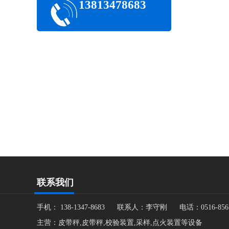
13813478683
联系我们
手机： 138-1347-8683 联系人：李守刚 电话：0516-8
主营：皮带秤,皮带秤,校验装置,采样,点火装置等设备